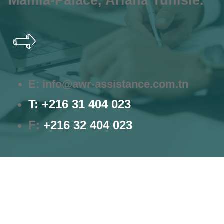
Mamia-Palace, Ariana Tunisie.
E:
info@awr-assistance.com.tn
T: +216 31 40
4 023
F:
+216 32 40
4 023